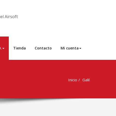
l Airsoft
D.
Tienda
Contacto
Mi cuenta
Inicio
Galil