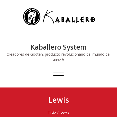
Saltar
al
contenido
Kaballero System
Creadores de Godten, producto revolucionario del mundo del
Airsoft
Alternar
navegación
Lewis
Inicio
Lewis