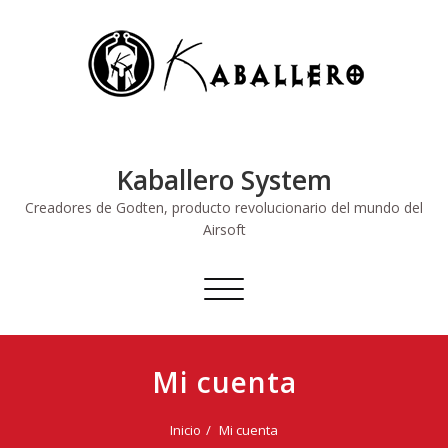
Saltar
al
contenido
Kaballero System
Creadores de Godten, producto revolucionario del mundo del
Airsoft
Alternar
navegación
Mi cuenta
Inicio
Mi cuenta