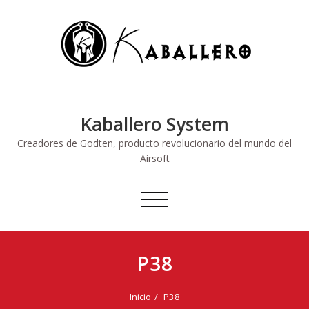
Saltar
al
contenido
Kaballero System
Creadores de Godten, producto revolucionario del mundo del
Airsoft
Alternar
navegación
P38
Inicio
P38