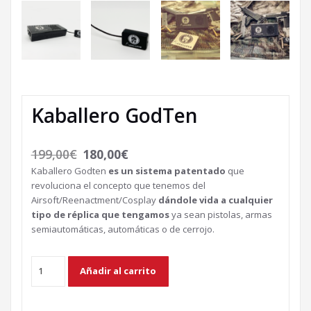
Kaballero GodTen
199,00
€
180,00
€
Kaballero Godten
es un sistema patentado
que
revoluciona el concepto que tenemos del
Airsoft/Reenactment/Cosplay
dándole vida a cualquier
tipo de réplica que tengamos
ya sean pistolas, armas
semiautomáticas, automáticas o de cerrojo.
Kaballero
Alternative:
Añadir al carrito
GodTen
cantidad