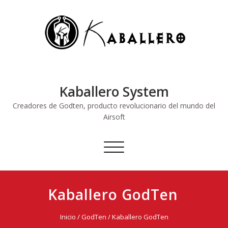
Saltar
al
contenido
Kaballero System
Creadores de Godten, producto revolucionario del mundo del
Airsoft
Alternar
navegación
Kaballero GodTen
Inicio
/
GodTen
/ Kaballero GodTen